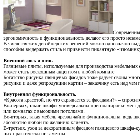
Современный
эргономичность и функциональность делают его просто неза
В числе свежих дизайнерских решений можно однозначно выде
способны выдержать стиль и привнести пикантную «изюминку
Внешний лоск и шик.
Глянцевые плиты, используемые для производства мебельных фа
может стать роскошным акцентом в любой комнате.
Богатство рисунка глянцевых фасадов тоже радует своим мно
рисунки и даже репродукции картин – заказчику есть над чем
Внутренняя функциональность.
«Красота красотой, но что скрывается за фасадами?» – спроси
Во-первых, такие шкафы универсальны при планировке мест дл
или комнатах с высокими потолками.
Во-вторых, такая мебель чрезвычайно функциональна, ведь шк
абсолютно любой по желанию клиента.
В-третьих, уход за декоративным фасадом глянцевого шкафа-ку
них практически не заметны.