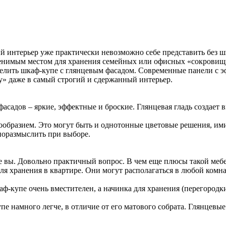
 интерьер уже практически невозможно себе представить без шк
менимым местом для хранения семейных или офисных «сокровищ
лить шкаф-купе с глянцевым фасадом. Современные панели с эф
» даже в самый строгий и сдержанный интерьер.
садов – яркие, эффектные и броские. Глянцевая гладь создает 
гообразием. Это могут быть и однотонные цветовые решения, им
 поразмыслить при выборе.
те вы. Довольно практичный вопрос. В чем еще плюсы такой меб
я хранения в квартире. Они могут располагаться в любой комна
аф-купе очень вместителен, а начинка для хранения (перегород
пе намного легче, в отличие от его матового собрата. Глянцевы