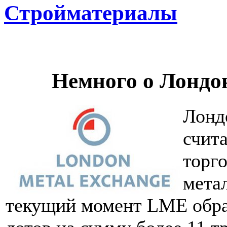
Стройматериалы
Немного о Лондо
Лонд
счит
торг
мета
текущий момент LME обра